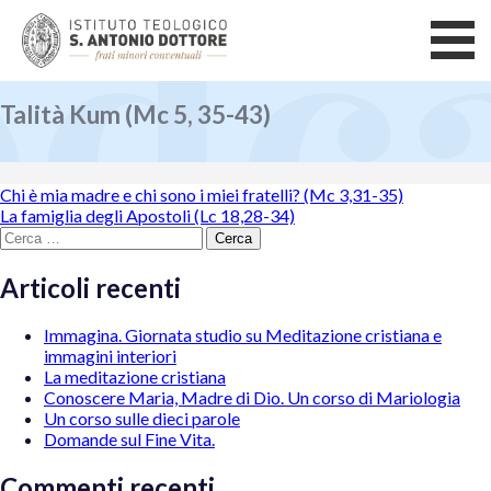
Talità Kum (Mc 5, 35-43)
Navigazione
Chi è mia madre e chi sono i miei fratelli? (Mc 3,31-35)
La famiglia degli Apostoli (Lc 18,28-34)
articoli
Ricerca
per:
Articoli recenti
Immagina. Giornata studio su Meditazione cristiana e
immagini interiori
La meditazione cristiana
Conoscere Maria, Madre di Dio. Un corso di Mariologia
Un corso sulle dieci parole
Domande sul Fine Vita.
Commenti recenti